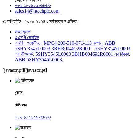
+৮৬ ১৮০৬০৯৮৬৮৪৩
sales14@htechplc.com
© কপিরাইট - ২০১০-২০২৪ : সর্বস্বত্ব সংরক্ষিত।
সাইটম্যাপ
এএমপি মোবাইল
এবিবি ০৭কেটি৯৮
,
MPC4 200-510-071-113 কম্পন
,
ABB
5SHY3545L0003 3BHB004692R0001
,
5SHY3545L0003
এর কীওয়ার্ড
,
5SHY3545L0003 3BHB004692R0001 এর বিবরণ
,
ABB 5SHY3545L0003
,
[javascript]
[/javascript]
ফোন
টেলিফোন
+৮৬ ১৮০৬০৯৮৬৮৪৩