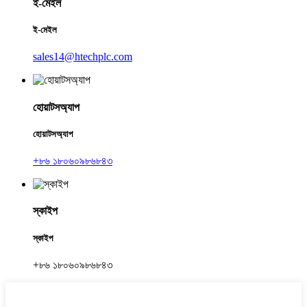
ই-মেইল
ই-মেইল
sales14@htechplc.com
হোয়াটসঅ্যাপ
হোয়াটসঅ্যাপ
+৮৬ ১৮০৬০৯৮৬৮৪৩
স্কাইপ
স্কাইপ
+৮৬ ১৮০৬০৯৮৬৮৪৩