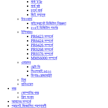
মার্ক VIe
মার্ক ষষ্ঠ
চতুর্থ মার্ক
জিই ফ্যানুক
উডওয়ার্ড
মাইক্রোনেট ডিজিটাল নিয়ন্ত্রণ
৫০৫ই ডিজিটাল গভর্নর
ইপিআরও
PR6423 সম্পর্কে
PR6424 সম্পর্কে
PR6426 সম্পর্কে
PR9268 সম্পর্কে
PR9376 সম্পর্কে
MMS6000 সম্পর্কে
এমারসন
ডেল্টা ভি
সিএসআই ৬৫০০
ফিশার-রোজামাউন্ট
হিমা
হানিওয়েল
খবর
কোম্পানির খবর
শিল্প সংবাদ
আমাদের সম্পর্কে
প্রায়শই জিজ্ঞাসিত প্রশ্নাবলী