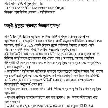
সাথে কম্পিউটিং শক্তি বৃদ্ধি পায়
শক্তপোক্ত: ৭০°C পর্যন্ত তাপমাত্রার হার্ডওয়্যার
নিরাপদ: অ্যাকিলিস লেভেল ২ সার্টিফিকেশন
বহুমুখী, উন্মুক্ত-স্থাপত্য নিয়ন্ত্রণ ব্যবস্থা
মার্ক VIe ইন্টিগ্রেটেড কন্ট্রোল সফটওয়্যারটি বিশেষভাবে বিদ্যুৎ উৎপাদন
অ্যাপ্লিকেশনের জন্য তৈরি করা হয়েছিল। একটি মডুলার আর্কিটেকচার বাস্তবায়নের
মাধ্যমে, মার্ক VIe ICS একটি উন্মুক্ত প্ল্যান্ট প্রক্রিয়া নিয়ন্ত্রণের মতো একই
পরিবেশে একটি মিশন-নির্দিষ্ট টারবাইন নিয়ন্ত্রণের অনুমতি দেয়।
এই সিস্টেমটি টারবাইন থেকে শুরু করে উদ্ভিদ-স্তরের নিয়ন্ত্রণ এবং সুরক্ষা পর্যন্ত
বিভিন্ন অ্যাপ্লিকেশনে ব্যবহার করা যেতে পারে। উপরন্তু, মডুলার প্রযুক্তি
দীর্ঘস্থায়ী জীবন প্রদান করে এবং ভবিষ্যতে প্রযুক্তির আপগ্রেড এবং অপ্রচলিততা
সুরক্ষার অনুমতি দেয়।
• অ্যাকিলিস* সার্টিফাইড কন্ট্রোলার ব্যবহার করে সবচেয়ে কঠোর সাইবার নিরাপত্তার
প্রয়োজনীয়তা পূরণ করা এবং প্রস্তাবিত নর্থ আমেরিকান ইলেকট্রিক রিলায়েবিলিটি
কর্পোরেশন (NERC) সংস্করণ 5 ক্রিটিক্যাল ইনফ্রাস্ট্রাকচার প্রোটেকশন
রিলায়েবিলিটি স্ট্যান্ডার্ড মেনে চলা।
• সক্রিয় রক্ষণাবেক্ষণের জন্য বর্ধিত রোগ নির্ণয়ের জন্য আধুনিক ফিল্ডবাস প্রযুক্তির
অ্যাক্সেস।
• সরঞ্জাম-পূর্বাভাস ক্ষমতার সাহায্যে দক্ষ রক্ষণাবেক্ষণ এবং উন্নত জীবনচক্র খরচ
অর্জন করুন।
• অ্যালার্ম এবং ইভেন্ট ম্যানেজমেন্ট থেকে শুরু করে পারফরম্যান্স মনিটরিং এবং