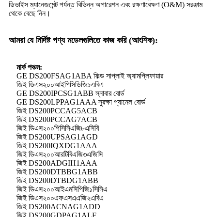
ডিভাইস ম্যানেজমেন্ট পর্যন্ত বিভিন্ন অপারেশন এবং রক্ষণাবেক্ষণ (O&M) সরঞ্জাম
থেকে বেছে নিন।
আমরা যে নির্দিষ্ট পণ্য মডেলগুলিতে কাজ করি (আংশিক):
মার্ক পঞ্চম:
GE DS200FSAG1ABA ফিল্ড সাপ্লাই অ্যামপ্লিফায়ার
জিই ডিএস২০০আইপিসিডিজি১এবিএ
GE DS200IPCSG1ABB স্নাবার বোর্ড
GE DS200LPPAG1AAA সুরক্ষা প্যানেল বোর্ড
জিই DS200PCCAG5ACB
জিই DS200PCCAG7ACB
জিই ডিএস২০০পিসিসিএজি৮এসিবি
জিই DS200UPSAG1AGD
জিই DS200IQXDG1AAA
জিই ডিএস২০০আরটিবিএজি৩এজিসি
জিই DS200ADGIH1AAA
জিই DS200DTBBG1ABB
জিই DS200DTBDG1ABB
জিই ডিএস২০০আইএমসিপিজি১সিসিএ
জিই ডিএস২০০এফএসএএজি২এবিএ
জিই DS200ACNAG1ADD
জিই DS200GDPAG1ALF