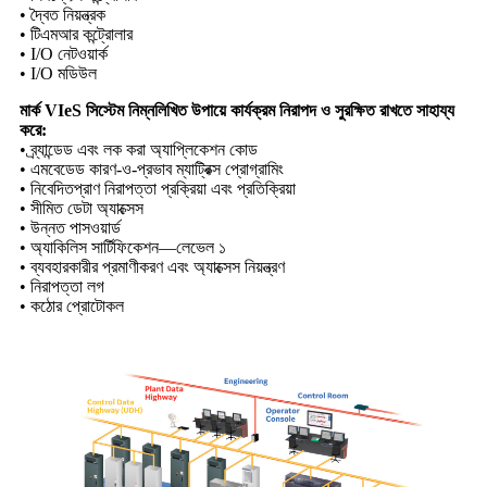
• দ্বৈত নিয়ন্ত্রক
• টিএমআর কন্ট্রোলার
• I/O নেটওয়ার্ক
• I/O মডিউল
মার্ক VIeS সিস্টেম নিম্নলিখিত উপায়ে কার্যক্রম নিরাপদ ও সুরক্ষিত রাখতে সাহায্য
করে:
• ব্র্যান্ডেড এবং লক করা অ্যাপ্লিকেশন কোড
• এমবেডেড কারণ-ও-প্রভাব ম্যাট্রিক্স প্রোগ্রামিং
• নিবেদিতপ্রাণ নিরাপত্তা প্রক্রিয়া এবং প্রতিক্রিয়া
• সীমিত ডেটা অ্যাক্সেস
• উন্নত পাসওয়ার্ড
• অ্যাকিলিস সার্টিফিকেশন—লেভেল ১
• ব্যবহারকারীর প্রমাণীকরণ এবং অ্যাক্সেস নিয়ন্ত্রণ
• নিরাপত্তা লগ
• কঠোর প্রোটোকল