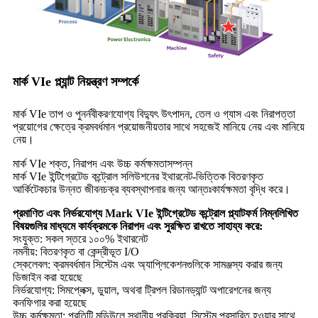
মার্ক VIe প্ল্যান্ট নিয়ন্ত্রণ সম্পর্কে
মার্ক VIe তাপ ও ​​পুনর্নবীকরণযোগ্য বিদ্যুৎ উৎপাদন, তেল ও গ্যাস এবং নিরাপত্তা
প্রয়োগের ক্ষেত্রে ক্রমবর্ধমান প্রয়োজনীয়তার সাথে সহজেই মানিয়ে নেয় এবং মানিয়ে
নেয়।
মার্ক VIe শক্ত, নিরাপদ এবং উচ্চ কর্মক্ষমতাসম্পন্ন
মার্ক VIe ইন্টিগ্রেটেড কন্ট্রোল সলিউশনের ইথারনেট-ভিত্তিক বিতরণকৃত
আর্কিটেকচার উন্নত জীবনচক্র ব্যবস্থাপনার জন্য আন্তঃকার্যক্ষমতা বৃদ্ধি করে।
প্রমাণিত এবং নির্ভরযোগ্য Mark VIe ইন্টিগ্রেটেড কন্ট্রোল প্ল্যাটফর্ম নিম্নলিখিত
বিষয়গুলির মাধ্যমে কার্যক্রমকে নিরাপদ এবং সুরক্ষিত রাখতে সাহায্য করে:
সংযুক্ত: সকল স্তরে ১০০% ইথারনেট
নমনীয়: বিতরণকৃত বা কেন্দ্রীভূত I/O
স্কেলেবল: ক্রমবর্ধমান সিস্টেম এবং অ্যাপ্লিকেশনগুলিকে সামঞ্জস্য করার জন্য
ডিজাইন করা হয়েছে
নির্ভরযোগ্য: সিমপ্লেক্স, ডুয়াল, অথবা ট্রিপল রিডানড্যান্ট অপারেশনের জন্য
কনফিগার করা হয়েছে
উচ্চ কর্মক্ষমতা: প্রতিটি মডিউলে স্থানীয় প্রক্রিয়া, সিস্টেম প্রসারিত হওয়ার সাথে