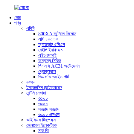
হোম
পণ্য
এবিবি
800XA কন্ট্রোল সিস্টেম
এসি ৮০০এফ
অ্যাডভান্ট ওসিএস
বেইলি ইনফি ৯০
এইচএমআই
অন্যান্য সিরিজ
পিএলসি AC31 অটোমেশন
প্রোকন্ট্রোল
ভিএফডি ড্রাইভ পার্ট
কম্পন
ইনভেনসিস ট্রাইকোনেক্স
বেন্টলি নেভাদা
৩৫০০
৩৩০০
সরঞ্জাম সরঞ্জাম
৩৩০০ এক্সএল
আইসিএস ট্রিপ্লেক্স
জেনারেল ইলেকট্রিক
মার্ক ভি