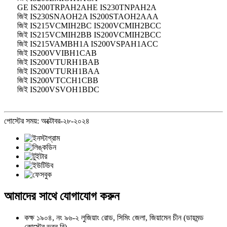
GE IS200TRPAH2AHE IS230TNPAH2A
জিই IS230SNAOH2A IS200STAOH2AAA
জিই IS215VCMIH2BC IS200VCMIH2BCC
জিই IS215VCMIH2BB IS200VCMIH2BCC
জিই IS215VAMBH1A IS200VSPAH1ACC
জিই IS200VVIBH1CAB
জিই IS200VTURH1BAB
জিই IS200VTURH1BAA
জিই IS200VTCCH1CBB
জিই IS200VSVOH1BDC
পোস্টের সময়: অক্টোবর-২৮-২০২৪
আমাদের সাথে যোগাযোগ করুন
কক্ষ ১৯০৪, নং ৯৬-২ লুজিয়াং রোড, সিমিং জেলা, জিয়ামেন চীন (ডায়মন্ড
কোস্টের ভবন বি)