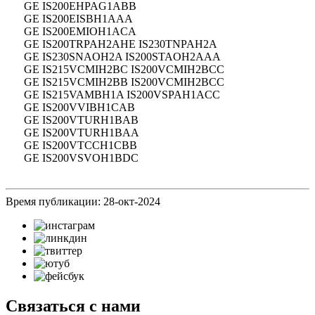
GE IS200EHPAG1ABB
GE IS200EISBH1AAA
GE IS200EMIOH1ACA
GE IS200TRPAH2AHE IS230TNPAH2A
GE IS230SNAOH2A IS200STAOH2AAA
GE IS215VCMIH2BC IS200VCMIH2BCC
GE IS215VCMIH2BB IS200VCMIH2BCC
GE IS215VAMBH1A IS200VSPAH1ACC
GE IS200VVIBH1CAB
GE IS200VTURH1BAB
GE IS200VTURH1BAA
GE IS200VTCCH1CBB
GE IS200VSVOH1BDC
Время публикации: 28-окт-2024
Связаться с нами