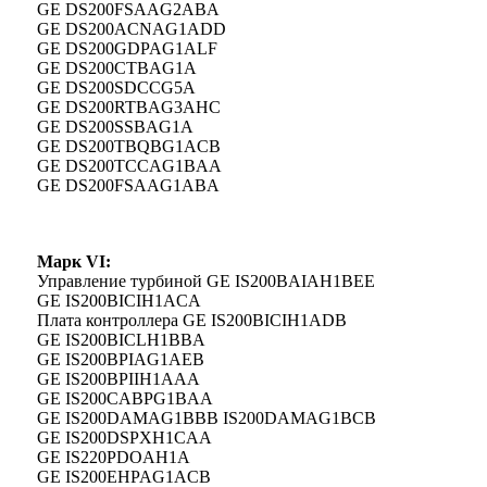
GE DS200FSAAG2ABA
GE DS200ACNAG1ADD
GE DS200GDPAG1ALF
GE DS200CTBAG1A
GE DS200SDCCG5A
GE DS200RTBAG3AHC
GE DS200SSBAG1A
GE DS200TBQBG1ACB
GE DS200TCCAG1BAA
GE DS200FSAAG1ABA
Марк VI:
Управление турбиной GE IS200BAIAH1BEE
GE IS200BICIH1ACA
Плата контроллера GE IS200BICIH1ADB
GE IS200BICLH1BBA
GE IS200BPIAG1AEB
GE IS200BPIIH1AAA
GE IS200CABPG1BAA
GE IS200DAMAG1BBB IS200DAMAG1BCB
GE IS200DSPXH1CAA
GE IS220PDOAH1A
GE IS200EHPAG1ACB