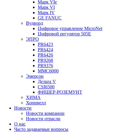
Марк VIe
Марк VI
Марк IV
GE FANUC
Вудворд
Цифровое управление MicroNet
Цифровой регулятор 505E
ЭПРО
PR6423
PR6424
PR6426
PR9268
PR9376
ММС6000
Эмерсон
Дельта V
CSI6500
ФИШЕР-РОЗЕМУНТ
ХИМА
Хонивелл
Новости
Новости компании
Новости отрасли
О нас
Часто задаваемые вопросы