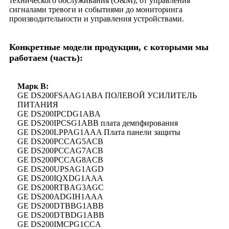
технического обслуживания (O&M), от управления
сигналами тревоги и событиями до мониторинга
производительности и управления устройствами.
Конкретные модели продукции, с которыми мы
работаем (часть):
Марк В:
GE DS200FSAAG1ABA ПОЛЕВОЙ УСИЛИТЕЛЬ
ПИТАНИЯ
GE DS200IPCDG1ABA
GE DS200IPCSG1ABB плата демпфирования
GE DS200LPPAG1AAA Плата панели защиты
GE DS200PCCAG5ACB
GE DS200PCCAG7ACB
GE DS200PCCAG8ACB
GE DS200UPSAG1AGD
GE DS200IQXDG1AAA
GE DS200RTBAG3AGC
GE DS200ADGIH1AAA
GE DS200DTBBG1ABB
GE DS200DTBDG1ABB
GE DS200IMCPG1CCA