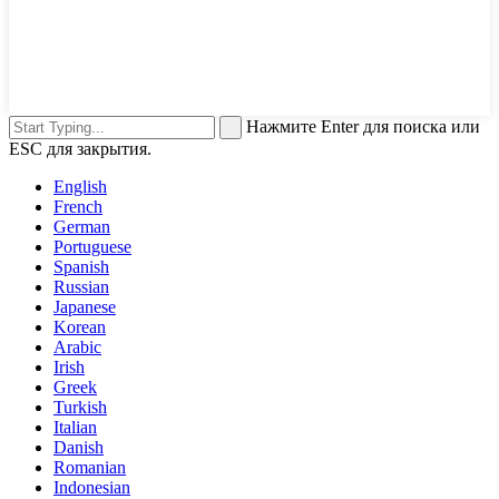
Нажмите Enter для поиска или
ESC для закрытия.
English
French
German
Portuguese
Spanish
Russian
Japanese
Korean
Arabic
Irish
Greek
Turkish
Italian
Danish
Romanian
Indonesian