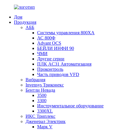
Дом
Продукция
АББ
Системы управления 800XA
АС 800Ф
Advant OCS
БЕЙЛИ ИНФИ 90
ЧМИ
Другие серии
ПЛК AC31 Автоматизация
Проконтроль
Часть приводов VFD
Вибрация
Invensys Триконекс
Бентли Невада
3500
3300
Инструментальное оборудование
3300XL
ИКС Триплекс
Дженерал Электрик
Марк V