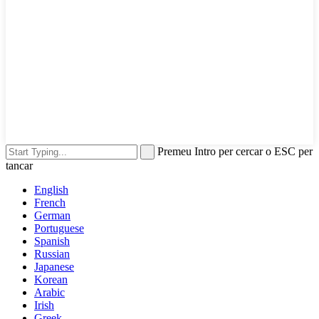
Premeu Intro per cercar o ESC per
tancar
English
French
German
Portuguese
Spanish
Russian
Japanese
Korean
Arabic
Irish
Greek