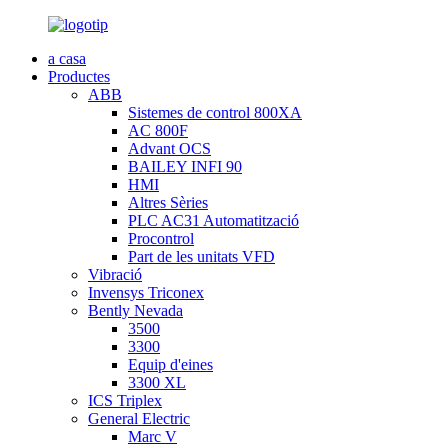
a casa
Productes
ABB
Sistemes de control 800XA
AC 800F
Advant OCS
BAILEY INFI 90
HMI
Altres Sèries
PLC AC31 Automatització
Procontrol
Part de les unitats VFD
Vibració
Invensys Triconex
Bently Nevada
3500
3300
Equip d'eines
3300 XL
ICS Triplex
General Electric
Marc V