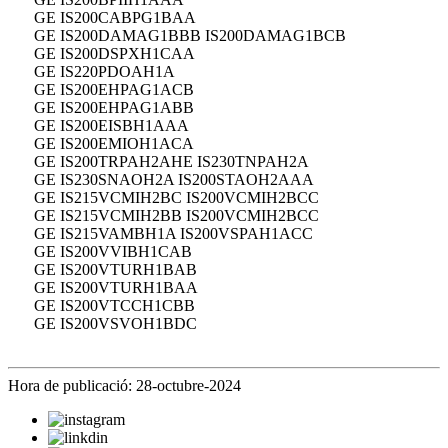
GE IS200CABPG1BAA
GE IS200DAMAG1BBB IS200DAMAG1BCB
GE IS200DSPXH1CAA
GE IS220PDOAH1A
GE IS200EHPAG1ACB
GE IS200EHPAG1ABB
GE IS200EISBH1AAA
GE IS200EMIOH1ACA
GE IS200TRPAH2AHE IS230TNPAH2A
GE IS230SNAOH2A IS200STAOH2AAA
GE IS215VCMIH2BC IS200VCMIH2BCC
GE IS215VCMIH2BB IS200VCMIH2BCC
GE IS215VAMBH1A IS200VSPAH1ACC
GE IS200VVIBH1CAB
GE IS200VTURH1BAB
GE IS200VTURH1BAA
GE IS200VTCCH1CBB
GE IS200VSVOH1BDC
Hora de publicació: 28-octubre-2024