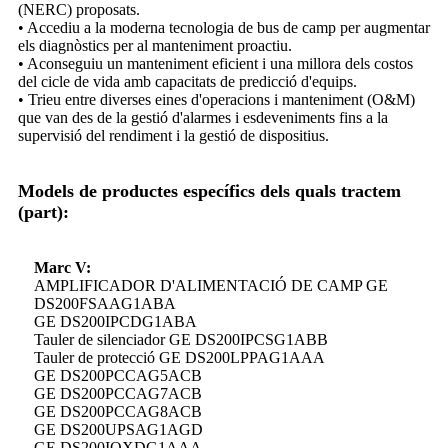
(NERC) proposats.
• Accediu a la moderna tecnologia de bus de camp per augmentar
els diagnòstics per al manteniment proactiu.
• Aconseguiu un manteniment eficient i una millora dels costos
del cicle de vida amb capacitats de predicció d'equips.
• Trieu entre diverses eines d'operacions i manteniment (O&M)
que van des de la gestió d'alarmes i esdeveniments fins a la
supervisió del rendiment i la gestió de dispositius.
Models de productes específics dels quals tractem
(part):
Marc V:
AMPLIFICADOR D'ALIMENTACIÓ DE CAMP GE
DS200FSAAG1ABA
GE DS200IPCDG1ABA
Tauler de silenciador GE DS200IPCSG1ABB
Tauler de protecció GE DS200LPPAG1AAA
GE DS200PCCAG5ACB
GE DS200PCCAG7ACB
GE DS200PCCAG8ACB
GE DS200UPSAG1AGD
GE DS200IQXDG1AAA