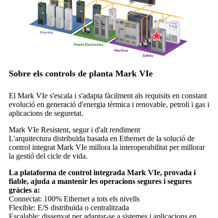
Sobre els controls de planta Mark VIe
El Mark VIe s'escala i s'adapta fàcilment als requisits en constant
evolució en generació d'energia tèrmica i renovable, petroli i gas i
aplicacions de seguretat.
Mark VIe Resistent, segur i d'alt rendiment
L'arquitectura distribuïda basada en Ethernet de la solució de
control integrat Mark VIe millora la interoperabilitat per millorar
la gestió del cicle de vida.
La plataforma de control integrada Mark VIe, provada i
fiable, ajuda a mantenir les operacions segures i segures
gràcies a:
Connectat: 100% Ethernet a tots els nivells
Flexible: E/S distribuïda o centralitzada
Escalable: dissenyat per adaptar-se a sistemes i aplicacions en