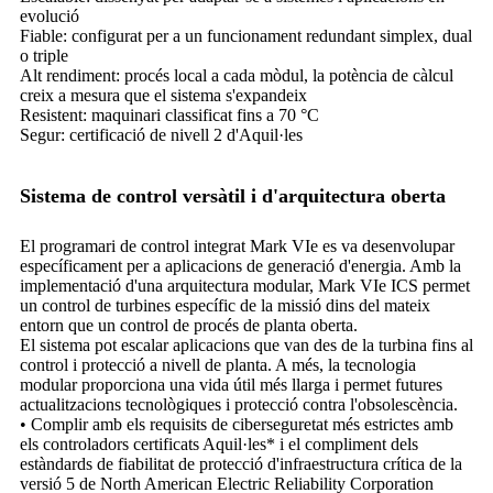
evolució
Fiable: configurat per a un funcionament redundant simplex, dual
o triple
Alt rendiment: procés local a cada mòdul, la potència de càlcul
creix a mesura que el sistema s'expandeix
Resistent: maquinari classificat fins a 70 °C
Segur: certificació de nivell 2 d'Aquil·les
Sistema de control versàtil i d'arquitectura oberta
El programari de control integrat Mark VIe es va desenvolupar
específicament per a aplicacions de generació d'energia. Amb la
implementació d'una arquitectura modular, Mark VIe ICS permet
un control de turbines específic de la missió dins del mateix
entorn que un control de procés de planta oberta.
El sistema pot escalar aplicacions que van des de la turbina fins al
control i protecció a nivell de planta. A més, la tecnologia
modular proporciona una vida útil més llarga i permet futures
actualitzacions tecnològiques i protecció contra l'obsolescència.
• Complir amb els requisits de ciberseguretat més estrictes amb
els controladors certificats Aquil·les* i el compliment dels
estàndards de fiabilitat de protecció d'infraestructura crítica de la
versió 5 de North American Electric Reliability Corporation