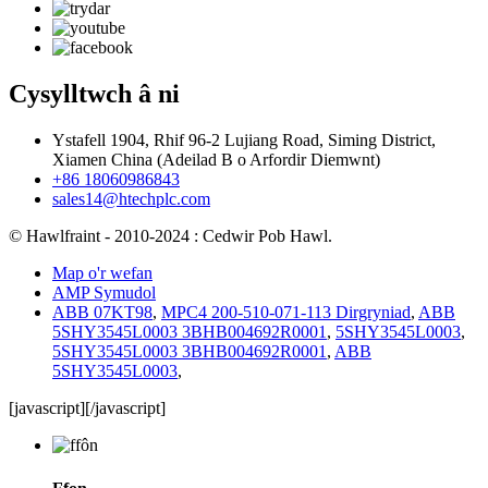
Cysylltwch â ni
Ystafell 1904, Rhif 96-2 Lujiang Road, Siming District,
Xiamen China (Adeilad B o Arfordir Diemwnt)
+86 18060986843
sales14@htechplc.com
© Hawlfraint - 2010-2024 : Cedwir Pob Hawl.
Map o'r wefan
AMP Symudol
ABB 07KT98
,
MPC4 200-510-071-113 Dirgryniad
,
ABB
5SHY3545L0003 3BHB004692R0001
,
5SHY3545L0003
,
5SHY3545L0003 3BHB004692R0001
,
ABB
5SHY3545L0003
,
[javascript]
[/javascript]