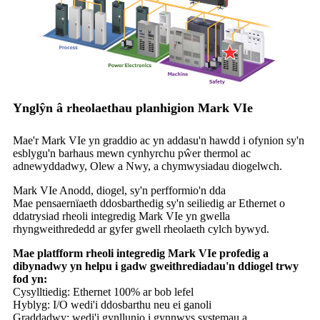
Ynglŷn â rheolaethau planhigion Mark VIe
Mae'r Mark VIe yn graddio ac yn addasu'n hawdd i ofynion sy'n
esblygu'n barhaus mewn cynhyrchu pŵer thermol ac
adnewyddadwy, Olew a Nwy, a chymwysiadau diogelwch.
Mark VIe Anodd, diogel, sy'n perfformio'n dda
Mae pensaernïaeth ddosbarthedig sy'n seiliedig ar Ethernet o
ddatrysiad rheoli integredig Mark VIe yn gwella
rhyngweithrededd ar gyfer gwell rheolaeth cylch bywyd.
Mae platfform rheoli integredig Mark VIe profedig a
dibynadwy yn helpu i gadw gweithrediadau'n ddiogel trwy
fod yn:
Cysylltiedig: Ethernet 100% ar bob lefel
Hyblyg: I/O wedi'i ddosbarthu neu ei ganoli
Graddadwy: wedi'i gynllunio i gynnwys systemau a