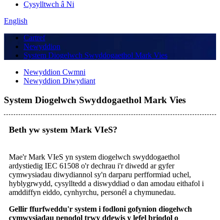
Cysylltwch â Ni
English
Cartref
Newyddion
System Diogelwch Swyddogaethol Mark Vies
Newyddion Cwmni
Newyddion Diwydiant
System Diogelwch Swyddogaethol Mark Vies
Beth yw system Mark VIeS?
Mae'r Mark VIeS yn system diogelwch swyddogaethol
ardystiedig IEC 61508 o'r dechrau i'r diwedd ar gyfer
cymwysiadau diwydiannol sy'n darparu perfformiad uchel,
hyblygrwydd, cysylltedd a diswyddiad o dan amodau eithafol i
amddiffyn eiddo, cynhyrchu, personél a chymunedau.
Gellir ffurfweddu'r system i fodloni gofynion diogelwch
cymwysiadau penodol trwy ddewis y lefel briodol o