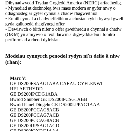
Dibynadwyedd Trydan Gogledd America (NERC) arfaethedig.
• Mynediad at dechnoleg bws maes modern ar gyfer mwy o
ddiagnosteg ar gyfer cynnal a chadw rhagweithiol.
• Ennill cynnal a chadw effeithlon a chostau cylch bywyd gwell
gyda galluoedd rhagfynegi offer.
• Dewiswch o blith nifer o offer gweithredu a chynnal a chadw
(O&M) yn amrywio o reoli larwm a digwyddiadau i fonitro
perfformiad a rheoli dyfeisiau.
Modelau cynnyrch penodol rydyn ni'n delio â nhw
(rhan):
Marc V:
GE DS200FSAAG1ABA CAEAU CYFLENWI
HELAETHYDD
GE DS200IPCDG1ABA
Bwrdd Snubber GE DS200IPCSG1ABB
Bwrdd Panel Diogelu GE DS200LPPAG1AAA
GE DS200PCCAG5ACB
GE DS200PCCAG7ACB
GE DS200PCCAG8ACB
GE DS200UPSAG1AGD
GE DS200IQXDG1AAA