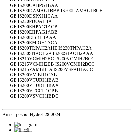
GE IS200CABPG1BAA
GE IS200DAMAG1BBB IS200DAMAG1BCB
GE IS200DSPXH1CAA
GE IS220PDOAH1A
GE IS200EHPAG1ACB
GE IS200EHPAG1ABB
GE IS200EISBH1AAA
GE IS200EMIOH1ACA
GE IS200TRPAH2AHE IS230TNPAH2A
GE IS230SNAOH2A IS200STAOH2AAA
GE IS215VCMIH2BC IS200VCMIH2BCC
GE IS215VCMIH2BB IS200VCMIH2BCC
GE IS215VAMBH1A IS200VSPAH1ACC
GE IS200VVIBH1CAB
GE IS200VTURH1BAB
GE IS200VTURH1BAA
GE IS200VTCCH1CBB
GE IS200VSVOH1BDC
Amser postio: Hydref-28-2024