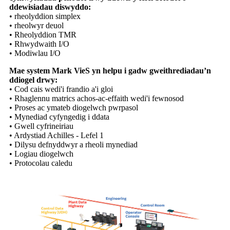
ddewisiadau diswyddo:
• rheolyddion simplex
• rheolwyr deuol
• Rheolyddion TMR
• Rhwydwaith I/O
• Modiwlau I/O
Mae system Mark VieS yn helpu i gadw gweithrediadau’n
ddiogel drwy:
• Cod cais wedi'i frandio a'i gloi
• Rhaglennu matrics achos-ac-effaith wedi'i fewnosod
• Proses ac ymateb diogelwch pwrpasol
• Mynediad cyfyngedig i ddata
• Gwell cyfrineiriau
• Ardystiad Achilles - Lefel 1
• Dilysu defnyddwyr a rheoli mynediad
• Logiau diogelwch
• Protocolau caledu