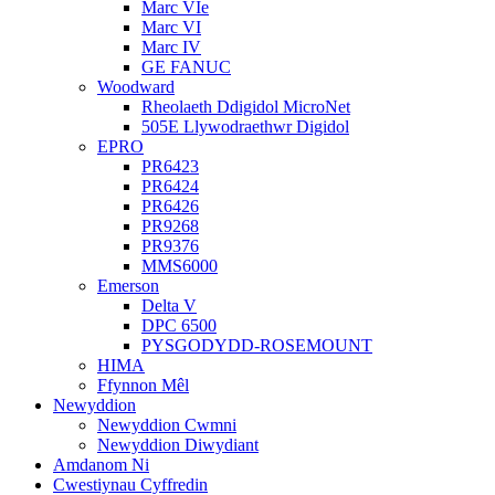
Marc VIe
Marc VI
Marc IV
GE FANUC
Woodward
Rheolaeth Ddigidol MicroNet
505E Llywodraethwr Digidol
EPRO
PR6423
PR6424
PR6426
PR9268
PR9376
MMS6000
Emerson
Delta V
DPC 6500
PYSGODYDD-ROSEMOUNT
HIMA
Ffynnon Mêl
Newyddion
Newyddion Cwmni
Newyddion Diwydiant
Amdanom Ni
Cwestiynau Cyffredin