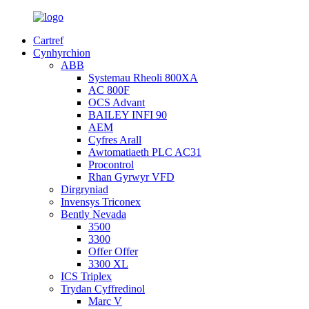
Cartref
Cynhyrchion
ABB
Systemau Rheoli 800XA
AC 800F
OCS Advant
BAILEY INFI 90
AEM
Cyfres Arall
Awtomatiaeth PLC AC31
Procontrol
Rhan Gyrwyr VFD
Dirgryniad
Invensys Triconex
Bently Nevada
3500
3300
Offer Offer
3300 XL
ICS Triplex
Trydan Cyffredinol
Marc V