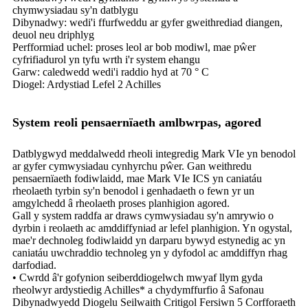
chymwysiadau sy'n datblygu
Dibynadwy: wedi'i ffurfweddu ar gyfer gweithrediad diangen,
deuol neu driphlyg
Perfformiad uchel: proses leol ar bob modiwl, mae pŵer
cyfrifiadurol yn tyfu wrth i'r system ehangu
Garw: caledwedd wedi'i raddio hyd at 70 ° C
Diogel: Ardystiad Lefel 2 Achilles
System reoli pensaernïaeth amlbwrpas, agored
Datblygwyd meddalwedd rheoli integredig Mark VIe yn benodol
ar gyfer cymwysiadau cynhyrchu pŵer. Gan weithredu
pensaernïaeth fodiwlaidd, mae Mark VIe ICS yn caniatáu
rheolaeth tyrbin sy'n benodol i genhadaeth o fewn yr un
amgylchedd â rheolaeth proses planhigion agored.
Gall y system raddfa ar draws cymwysiadau sy'n amrywio o
dyrbin i reolaeth ac amddiffyniad ar lefel planhigion. Yn ogystal,
mae'r dechnoleg fodiwlaidd yn darparu bywyd estynedig ac yn
caniatáu uwchraddio technoleg yn y dyfodol ac amddiffyn rhag
darfodiad.
• Cwrdd â'r gofynion seiberddiogelwch mwyaf llym gyda
rheolwyr ardystiedig Achilles* a chydymffurfio â Safonau
Dibynadwyedd Diogelu Seilwaith Critigol Fersiwn 5 Corfforaeth