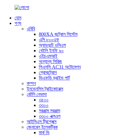
হোম
পণ্য
এবিবি
800XA কন্ট্রোল সিস্টেম
এসি ৮০০এফ
অ্যাডভান্ট ওসিএস
বেইলি ইনফি ৯০
এইচএমআই
অন্যান্য সিরিজ
পিএলসি AC31 অটোমেশন
প্রোকন্ট্রোল
ভিএফডি ড্রাইভ পার্ট
কম্পন
ইনভেনসিস ট্রাইকোনেক্স
বেন্টলি নেভাদা
৩৫০০
৩৩০০
সরঞ্জাম সরঞ্জাম
৩৩০০ এক্সএল
আইসিএস ট্রিপ্লেক্স
জেনারেল ইলেকট্রিক
মার্ক ভি