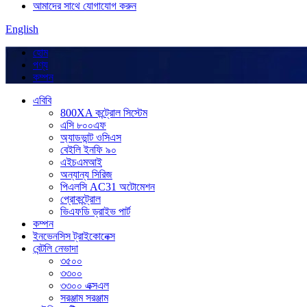
আমাদের সাথে যোগাযোগ করুন
English
হোম
পণ্য
কম্পন
এবিবি
800XA কন্ট্রোল সিস্টেম
এসি ৮০০এফ
অ্যাডভান্ট ওসিএস
বেইলি ইনফি ৯০
এইচএমআই
অন্যান্য সিরিজ
পিএলসি AC31 অটোমেশন
প্রোকন্ট্রোল
ভিএফডি ড্রাইভ পার্ট
কম্পন
ইনভেনসিস ট্রাইকোনেক্স
বেন্টলি নেভাদা
৩৫০০
৩৩০০
৩৩০০ এক্সএল
সরঞ্জাম সরঞ্জাম