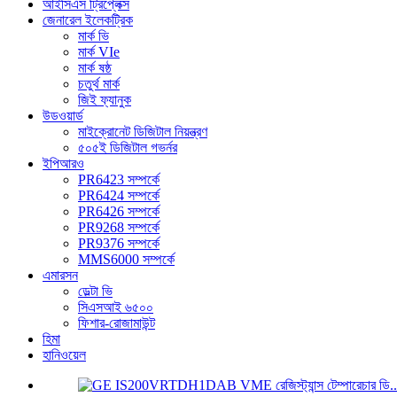
আইসিএস ট্রিপ্লেক্স
জেনারেল ইলেকট্রিক
মার্ক ভি
মার্ক VIe
মার্ক ষষ্ঠ
চতুর্থ মার্ক
জিই ফ্যানুক
উডওয়ার্ড
মাইক্রোনেট ডিজিটাল নিয়ন্ত্রণ
৫০৫ই ডিজিটাল গভর্নর
ইপিআরও
PR6423 সম্পর্কে
PR6424 সম্পর্কে
PR6426 সম্পর্কে
PR9268 সম্পর্কে
PR9376 সম্পর্কে
MMS6000 সম্পর্কে
এমারসন
ডেল্টা ভি
সিএসআই ৬৫০০
ফিশার-রোজামাউন্ট
হিমা
হানিওয়েল