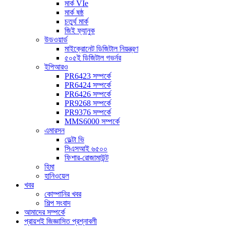
মার্ক VIe
মার্ক ষষ্ঠ
চতুর্থ মার্ক
জিই ফ্যানুক
উডওয়ার্ড
মাইক্রোনেট ডিজিটাল নিয়ন্ত্রণ
৫০৫ই ডিজিটাল গভর্নর
ইপিআরও
PR6423 সম্পর্কে
PR6424 সম্পর্কে
PR6426 সম্পর্কে
PR9268 সম্পর্কে
PR9376 সম্পর্কে
MMS6000 সম্পর্কে
এমারসন
ডেল্টা ভি
সিএসআই ৬৫০০
ফিশার-রোজামাউন্ট
হিমা
হানিওয়েল
খবর
কোম্পানির খবর
শিল্প সংবাদ
আমাদের সম্পর্কে
প্রায়শই জিজ্ঞাসিত প্রশ্নাবলী