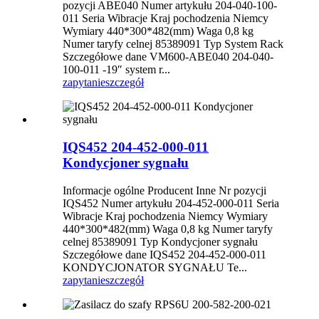
pozycji ABE040 Numer artykułu 204-040-100-
011 Seria Wibracje Kraj pochodzenia Niemcy
Wymiary 440*300*482(mm) Waga 0,8 kg
Numer taryfy celnej 85389091 Typ System Rack
Szczegółowe dane VM600-ABE040 204-040-
100-011 -19″ system r...
zapytanie
szczegół
IQS452 204-452-000-011
Kondycjoner sygnału
Informacje ogólne Producent Inne Nr pozycji
IQS452 Numer artykułu 204-452-000-011 Seria
Wibracje Kraj pochodzenia Niemcy Wymiary
440*300*482(mm) Waga 0,8 kg Numer taryfy
celnej 85389091 Typ Kondycjoner sygnału
Szczegółowe dane IQS452 204-452-000-011
KONDYCJONATOR SYGNAŁU Te...
zapytanie
szczegół