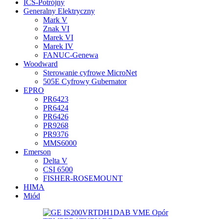
ICS-Potrójny
Generalny Elektryczny
Mark V
Znak VI
Marek VI
Marek IV
FANUC-Genewa
Woodward
Sterowanie cyfrowe MicroNet
505E Cyfrowy Gubernator
EPRO
PR6423
PR6424
PR6426
PR9268
PR9376
MMS6000
Emerson
Delta V
CSI 6500
FISHER-ROSEMOUNT
HIMA
Miód