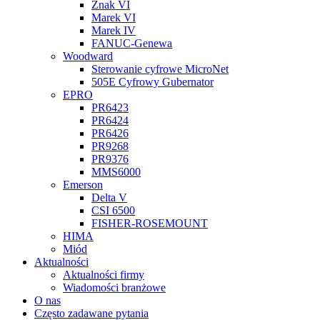
Znak VI
Marek VI
Marek IV
FANUC-Genewa
Woodward
Sterowanie cyfrowe MicroNet
505E Cyfrowy Gubernator
EPRO
PR6423
PR6424
PR6426
PR9268
PR9376
MMS6000
Emerson
Delta V
CSI 6500
FISHER-ROSEMOUNT
HIMA
Miód
Aktualności
Aktualności firmy
Wiadomości branżowe
O nas
Często zadawane pytania