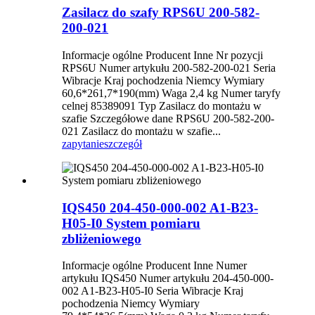
Zasilacz do szafy RPS6U 200-582-
200-021
Informacje ogólne Producent Inne Nr pozycji
RPS6U Numer artykułu 200-582-200-021 Seria
Wibracje Kraj pochodzenia Niemcy Wymiary
60,6*261,7*190(mm) Waga 2,4 kg Numer taryfy
celnej 85389091 Typ Zasilacz do montażu w
szafie Szczegółowe dane RPS6U 200-582-200-
021 Zasilacz do montażu w szafie...
zapytanie
szczegół
IQS450 204-450-000-002 A1-B23-
H05-I0 System pomiaru
zbliżeniowego
Informacje ogólne Producent Inne Numer
artykułu IQS450 Numer artykułu 204-450-000-
002 A1-B23-H05-I0 Seria Wibracje Kraj
pochodzenia Niemcy Wymiary