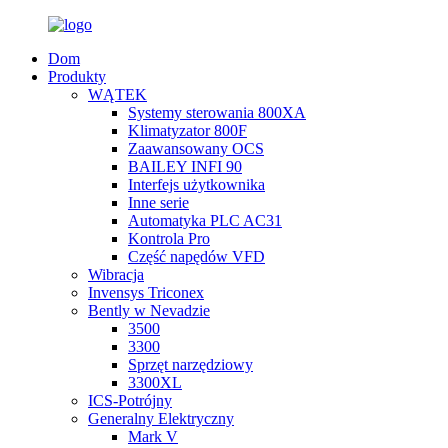
Dom
Produkty
WĄTEK
Systemy sterowania 800XA
Klimatyzator 800F
Zaawansowany OCS
BAILEY INFI 90
Interfejs użytkownika
Inne serie
Automatyka PLC AC31
Kontrola Pro
Część napędów VFD
Wibracja
Invensys Triconex
Bently w Nevadzie
3500
3300
Sprzęt narzędziowy
3300XL
ICS-Potrójny
Generalny Elektryczny
Mark V