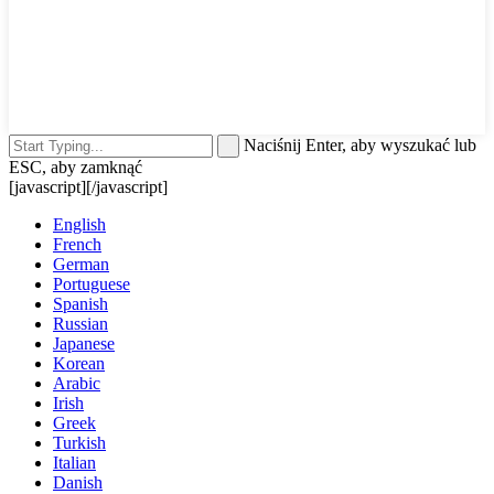
Naciśnij Enter, aby wyszukać lub
ESC, aby zamknąć
[javascript]
[/javascript]
English
French
German
Portuguese
Spanish
Russian
Japanese
Korean
Arabic
Irish
Greek
Turkish
Italian
Danish