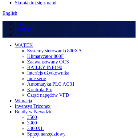
Skontaktuj się z nami
English
Dom
Produkty
Wibracja
WĄTEK
Systemy sterowania 800XA
Klimatyzator 800F
Zaawansowany OCS
BAILEY INFI 90
Interfejs użytkownika
Inne serie
Automatyka PLC AC31
Kontrola Pro
Część napędów VFD
Wibracja
Invensys Triconex
Bently w Nevadzie
3500
3300
3300XL
Sprzęt narzędziowy