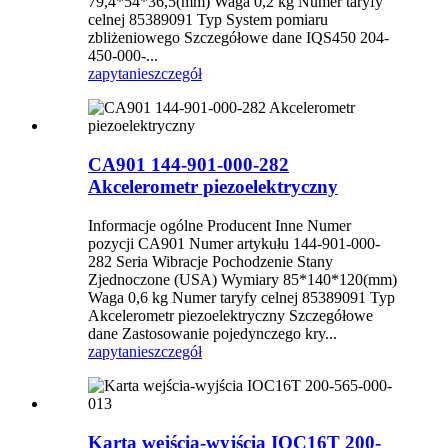
79,4*54*36,5(mm) Waga 0,2 kg Numer taryfy
celnej 85389091 Typ System pomiaru
zbliżeniowego Szczegółowe dane IQS450 204-
450-000-...
zapytanie
szczegół
CA901 144-901-000-282
Akcelerometr piezoelektryczny
Informacje ogólne Producent Inne Numer
pozycji CA901 Numer artykułu 144-901-000-
282 Seria Wibracje Pochodzenie Stany
Zjednoczone (USA) Wymiary 85*140*120(mm)
Waga 0,6 kg Numer taryfy celnej 85389091 Typ
Akcelerometr piezoelektryczny Szczegółowe
dane Zastosowanie pojedynczego kry...
zapytanie
szczegół
Karta wejścia-wyjścia IOC16T 200-