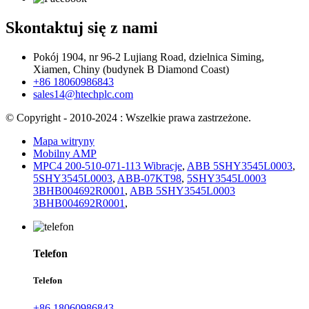
Skontaktuj się z nami
Pokój 1904, nr 96-2 Lujiang Road, dzielnica Siming,
Xiamen, Chiny (budynek B Diamond Coast)
+86 18060986843
sales14@htechplc.com
© Copyright - 2010-2024 : Wszelkie prawa zastrzeżone.
Mapa witryny
Mobilny AMP
MPC4 200-510-071-113 Wibracje
,
ABB 5SHY3545L0003
,
5SHY3545L0003
,
ABB-07KT98
,
5SHY3545L0003
3BHB004692R0001
,
ABB 5SHY3545L0003
3BHB004692R0001
,
Telefon
Telefon
+86 18060986843