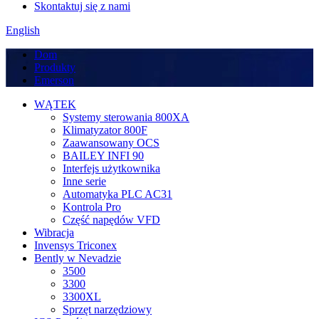
Skontaktuj się z nami
English
Dom
Produkty
Emerson
WĄTEK
Systemy sterowania 800XA
Klimatyzator 800F
Zaawansowany OCS
BAILEY INFI 90
Interfejs użytkownika
Inne serie
Automatyka PLC AC31
Kontrola Pro
Część napędów VFD
Wibracja
Invensys Triconex
Bently w Nevadzie
3500
3300
3300XL
Sprzęt narzędziowy