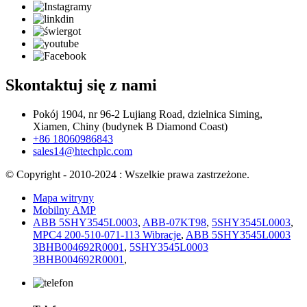
Skontaktuj się z nami
Pokój 1904, nr 96-2 Lujiang Road, dzielnica Siming,
Xiamen, Chiny (budynek B Diamond Coast)
+86 18060986843
sales14@htechplc.com
© Copyright - 2010-2024 : Wszelkie prawa zastrzeżone.
Mapa witryny
Mobilny AMP
ABB 5SHY3545L0003
,
ABB-07KT98
,
5SHY3545L0003
,
MPC4 200-510-071-113 Wibracje
,
ABB 5SHY3545L0003
3BHB004692R0001
,
5SHY3545L0003
3BHB004692R0001
,