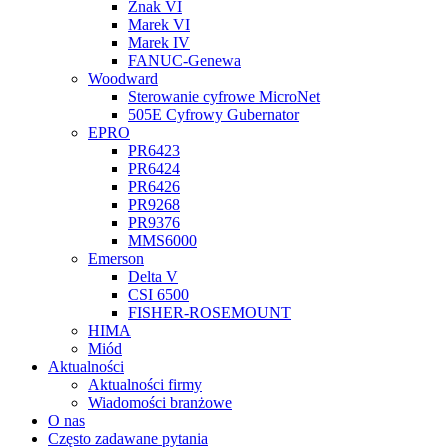
Znak VI
Marek VI
Marek IV
FANUC-Genewa
Woodward
Sterowanie cyfrowe MicroNet
505E Cyfrowy Gubernator
EPRO
PR6423
PR6424
PR6426
PR9268
PR9376
MMS6000
Emerson
Delta V
CSI 6500
FISHER-ROSEMOUNT
HIMA
Miód
Aktualności
Aktualności firmy
Wiadomości branżowe
O nas
Często zadawane pytania