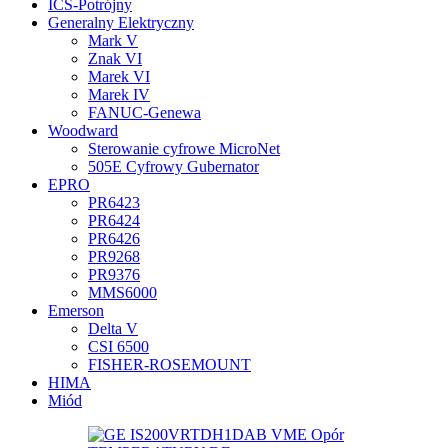
ICS-Potrójny
Generalny Elektryczny
Mark V
Znak VI
Marek VI
Marek IV
FANUC-Genewa
Woodward
Sterowanie cyfrowe MicroNet
505E Cyfrowy Gubernator
EPRO
PR6423
PR6424
PR6426
PR9268
PR9376
MMS6000
Emerson
Delta V
CSI 6500
FISHER-ROSEMOUNT
HIMA
Miód