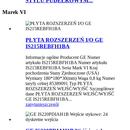
STYLU PUDEŁKOWYM...
Marek VI
PŁYTA ROZSZERZEŃ I/O GE
IS215REBFH1BA
Informacje ogólne Producent GE Numer
artykułu IS215REBFH1BA Numer artykułu
IS215REBFH1BA Seria Mark VI Kraj
pochodzenia Stany Zjednoczone (USA)
Wymiary 180*180*30(mm) Waga 0,8 kg Numer
taryfy celnej 85389091 Typ PŁYTA
ROZSZERZEŃ WEJŚĆ/WYJŚĆ Szczegółowe
dane PŁYTA ROZSZERZEŃ WEJŚĆ/WYJŚĆ
GE IS215REBFH1BA...
zapytanie
szczegół