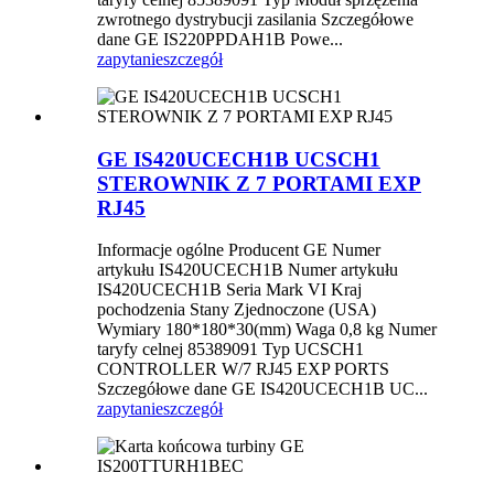
zwrotnego dystrybucji zasilania Szczegółowe
dane GE IS220PPDAH1B Powe...
zapytanie
szczegół
GE IS420UCECH1B UCSCH1
STEROWNIK Z 7 PORTAMI EXP
RJ45
Informacje ogólne Producent GE Numer
artykułu IS420UCECH1B Numer artykułu
IS420UCECH1B Seria Mark VI Kraj
pochodzenia Stany Zjednoczone (USA)
Wymiary 180*180*30(mm) Waga 0,8 kg Numer
taryfy celnej 85389091 Typ UCSCH1
CONTROLLER W/7 RJ45 EXP PORTS
Szczegółowe dane GE IS420UCECH1B UC...
zapytanie
szczegół