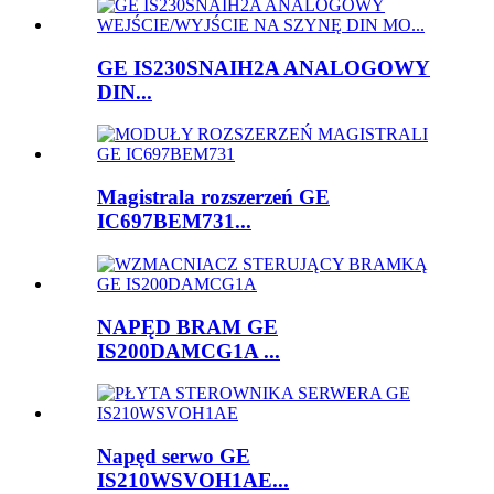
GE IS230SNAIH2A ANALOGOWY
DIN...
Magistrala rozszerzeń GE
IC697BEM731...
NAPĘD BRAM GE
IS200DAMCG1A ...
Napęd serwo GE
IS210WSVOH1AE...