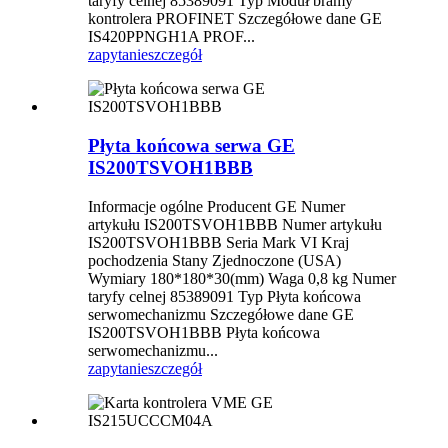
taryfy celnej 85389091 Typ Moduł bramy
kontrolera PROFINET Szczegółowe dane GE
IS420PPNGH1A PROF...
zapytanie
szczegół
Płyta końcowa serwa GE
IS200TSVOH1BBB
Informacje ogólne Producent GE Numer
artykułu IS200TSVOH1BBB Numer artykułu
IS200TSVOH1BBB Seria Mark VI Kraj
pochodzenia Stany Zjednoczone (USA)
Wymiary 180*180*30(mm) Waga 0,8 kg Numer
taryfy celnej 85389091 Typ Płyta końcowa
serwomechanizmu Szczegółowe dane GE
IS200TSVOH1BBB Płyta końcowa
serwomechanizmu...
zapytanie
szczegół