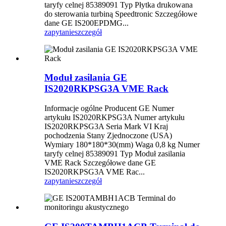
taryfy celnej 85389091 Typ Płytka drukowana
do sterowania turbiną Speedtronic Szczegółowe
dane GE IS200EPDMG...
zapytanie
szczegół
Moduł zasilania GE
IS2020RKPSG3A VME Rack
Informacje ogólne Producent GE Numer
artykułu IS2020RKPSG3A Numer artykułu
IS2020RKPSG3A Seria Mark VI Kraj
pochodzenia Stany Zjednoczone (USA)
Wymiary 180*180*30(mm) Waga 0,8 kg Numer
taryfy celnej 85389091 Typ Moduł zasilania
VME Rack Szczegółowe dane GE
IS2020RKPSG3A VME Rac...
zapytanie
szczegół