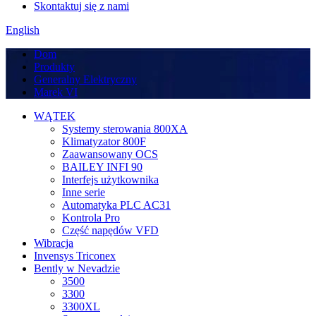
Skontaktuj się z nami
English
Dom
Produkty
Generalny Elektryczny
Marek VI
WĄTEK
Systemy sterowania 800XA
Klimatyzator 800F
Zaawansowany OCS
BAILEY INFI 90
Interfejs użytkownika
Inne serie
Automatyka PLC AC31
Kontrola Pro
Część napędów VFD
Wibracja
Invensys Triconex
Bently w Nevadzie
3500
3300
3300XL