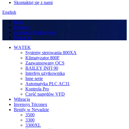
Skontaktuj się z nami
English
Dom
Produkty
Generalny Elektryczny
Marek VI
WĄTEK
Systemy sterowania 800XA
Klimatyzator 800F
Zaawansowany OCS
BAILEY INFI 90
Interfejs użytkownika
Inne serie
Automatyka PLC AC31
Kontrola Pro
Część napędów VFD
Wibracja
Invensys Triconex
Bently w Nevadzie
3500
3300
3300XL