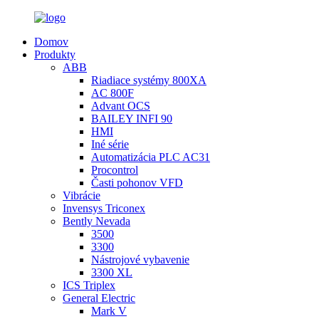
Domov
Produkty
ABB
Riadiace systémy 800XA
AC 800F
Advant OCS
BAILEY INFI 90
HMI
Iné série
Automatizácia PLC AC31
Procontrol
Časti pohonov VFD
Vibrácie
Invensys Triconex
Bently Nevada
3500
3300
Nástrojové vybavenie
3300 XL
ICS Triplex
General Electric
Mark V