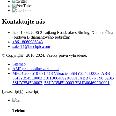
Kontaktujte nás
Izba 1904, č. 96-2 Lujiang Road, okres Siming, Xiamen Čína
(budova B diamantového pobrežia)
+86 18060986843
sales14@htechplc.com
© Copyright - 2010-2024: Všetky práva vyhradené.
Sitemap
AMP pre mobilné zariadenia
MPC4 200-510-071-113 Vibrácie
,
5SHY3545L0003
,
ABB
5SHY3545L0003 3BHB004692R0001
,
ABB 07KT98
,
ABB
5SHY3545L0003
,
5SHY3545L0003 3BHB004692R0001
,
[javascript]
[/javascript]
Telefón