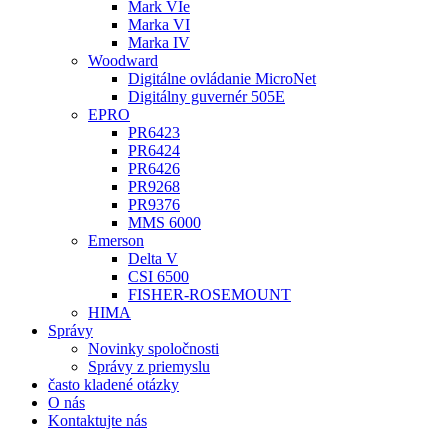
Mark VIe
Marka VI
Marka IV
Woodward
Digitálne ovládanie MicroNet
Digitálny guvernér 505E
EPRO
PR6423
PR6424
PR6426
PR9268
PR9376
MMS 6000
Emerson
Delta V
CSI 6500
FISHER-ROSEMOUNT
HIMA
Správy
Novinky spoločnosti
Správy z priemyslu
často kladené otázky
O nás
Kontaktujte nás