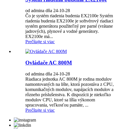
od admina dňa 24-10-28
Čo je systém riadenia budenia EX2100e Systém
riadenia budenia EX2100e je softvérový riadiaci
systém generátora použiteľný pre parné (vrátane
jadrových), plynové a vodné generátory.
EX2100e má...
Prečítajte si viac
Ovládače AC 800M
od admina dňa 24-10-28
Riadiaca jednotka AC 800M je rodina modulov
namontovaných na lište, ktorá pozostáva z CPU,
komunikačných modulov, napájacích modulov a
rôzneho príslušenstva. K dispozícii je niekoľko
modulov CPU, ktoré sa líšia výkonom
spracovania, veľkosťou pamäte, ...
Prečítajte si viac