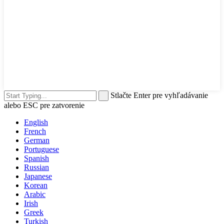
Stlačte Enter pre vyhľadávanie
alebo ESC pre zatvorenie
English
French
German
Portuguese
Spanish
Russian
Japanese
Korean
Arabic
Irish
Greek
Turkish