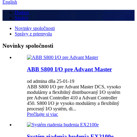
English
Domov
Správy
Novinky spoločnosti
Správy z priemyslu
Novinky spoločnosti
ABB S800 I/O pre Advant Master
od admina dňa 25-01-19
ABB S800 I/O pre Advant Master DCS, vysoko
modulárny a flexibilný distribuovaný I/O systém
pre Advant Controller 410 a Advant Controller
450. S800 I/O je vysoko modulárny a flexibilný
procesný I/O systém, di...
Prečítajte si viac
Systém riadenia budenia EX2100e