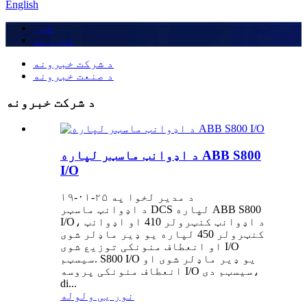
English
کور
خبرونه
د شرکت خبرونه
د صنعت خبرونه
د شرکت خبرونه
د اډوانټ ماسټر لپاره ABB S800
I/O
د مدیر لخوا په ۲۵-۰۱-۱۹
د اډوانټ ماسټر DCS لپاره ABB S800
I/O، د اډوانټ کنټرولر 410 او اډوانټ
کنټرولر 450 لپاره یو ډیر ماډلر شوی
او انعطاف منونکی توزیع شوی I/O
سیسټم. S800 I/O یو ډیر ماډلر شوی او
انعطاف منونکی پروسه I/O سیسټم دی،
di...
نور یی ولوله