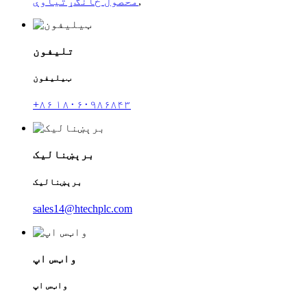
,
محصول ځانګړتیاوې
تلیفون
ټیلیفون
+۸۶ ۱۸۰۶۰۹۸۶۸۴۳
برېښنالیک
برېښنالیک
sales14@htechplc.com
واټس اپ
واټس اپ