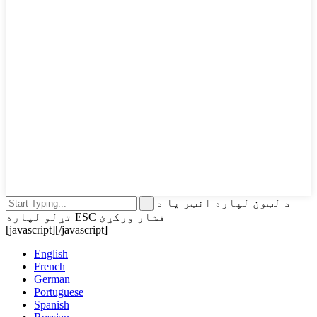
د لټون لپاره انټر یا د
تړلو لپاره ESC فشار ورکړئ
[javascript]
[/javascript]
English
French
German
Portuguese
Spanish