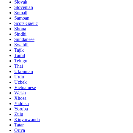
Slovak
Slovenian
Somali
Samoan
Scots Gaelic
Shona
Sindhi
Sundanese
Swahili
Tajik
Tamil
Telugu
Thai
Ukrainian
Urdu
Uzbek
Vietnamese
Welsh
Xhosa
Yiddish
Yoruba
Zulu
Kinyarwanda
Tatar
Oriya