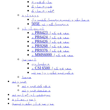
مارک شپږم
شپږم مارک
څلورم مارک
ووډوارډ
د مایکرو نیټ ډیجیټل کنټرول
505E ډیجیټل ګورنر
ای پي آر او
د PR6423 معرفي کول
د PR6424 معرفي کول
د PR6426 معرفي کول
د PR9268 معرفي کول
د PR9376 معرفي کول
د MMS6000 معرفي کول
ایمرسن
ډیلټا وی
د CSI 6500 معرفي کول
د کب نیونکي روزمونټ
هیما
خبرونه
د شرکت خبرونه
د صنعت خبرونه
پوښتنې او ځوابونه
زموږ په اړه
موږ سره اړیکه ونیسئ