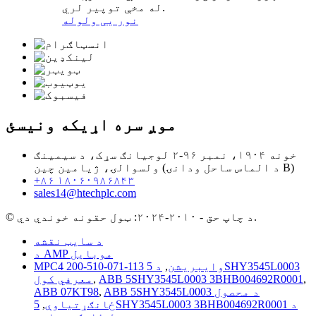
له مخې توپیر لري.
نور یی ولوله
موږ سره اړیکه ونیسئ
خونه ۱۹۰۴، نمبر ۹۶-۲ لوجیانګ سړک، د سیمینګ
ولسوالۍ، ژیامین چین (د الماس ساحل ودانۍ B)
+۸۶ ۱۸۰۶۰۹۸۶۸۴۳
sales14@htechplc.com
© د چاپ حق - ۲۰۱۰-۲۰۲۴: ټول حقونه خوندي دي.
د سایټ نقشه
د AMP موبایل
MPC4 200-510-071-113 وایبریشن
,
د 5SHY3545L0003
,
ABB 5SHY3545L0003 3BHB004692R0001
,
معرفي کول
ABB 5SHY3545L0003 د محصول
,
ABB 07KT98
ځانګړتیاوې
,
5SHY3545L0003 3BHB004692R0001 د