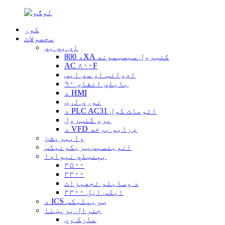
کور
محصولات
اې بي بي
د 800XA کنټرول سیسټمونه
AC ۸۰۰F
اډوانټ او سي ایس
بایلي انفای ۹۰
د HMI
نورې لړۍ
د PLC AC31 اتومات کول
پرو کنټرول
د VFD ډرایو برخه
وایبریشن
انوینسيس ټریکونیکس
بېنټلي نیواډا
۳۵۰۰
۳۳۰۰
د وسایلو تجهیزات
۳۳۰۰ ایکس ایل
د ICS ټریپلیکس
جنرال برېښنا
مارک وي