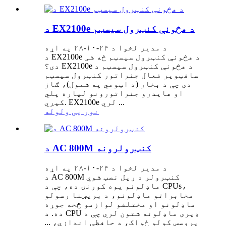
د EX2100e د هڅونې کنټرول سیسټم
د مدیر لخوا د ۲۴-۱۰-۲۸ په اړه
د EX2100e د هڅونې کنټرول سیسټم څه شی
دی؟ EX2100e د هڅونې کنټرول سیسټم د
سافټویر فعال جنراتور کنټرول سیسټم
دی چې د بخار (د اټومي په شمول)، ګاز
او هایدرو جنراتورونو لپاره پلي
کیږي. EX2100e لري ...
نور یی ولوله
د AC 800M کنټرولرونه
د مدیر لخوا د ۲۴-۱۰-۲۸ په اړه
د AC 800M کنټرولر د ریل نصب شوي
ماډلونو یوه کورنۍ ده، چې د CPUs،
مخابراتو ماډلونو، د بریښنا رسولو
ماډلونو او مختلفو لوازمو څخه جوړه
ده. د CPU ډیری ماډلونه شتون لري چې د
پروسس کولو ځواک، د حافظې اندازې، ...