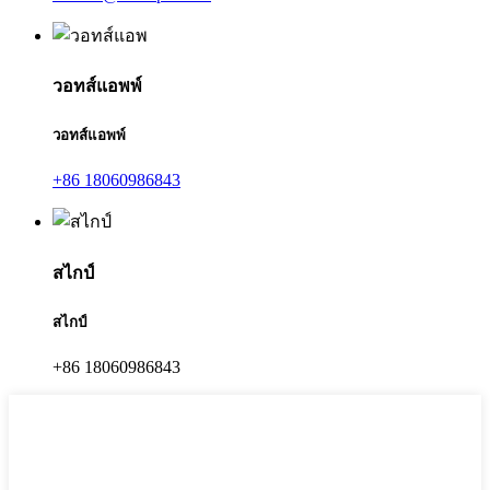
วอทส์แอพพ์
วอทส์แอพพ์
+86 18060986843
สไกป์
สไกป์
+86 18060986843