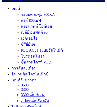
เอบีบี
ระบบควบคุม 800XA
แอร์ 800เอฟ
แอดแวนท์ โอซีเอส
เบลีย์ อินฟินิตี้ 90
เอชเอ็มไอ
ซีรีย์อื่นๆ
PLC AC31 ระบบอัตโนมัติ
โปรคอนโทรล
ชิ้นส่วนไดรฟ์ VFD
การสั่นสะเทือน
อินเวนซิส ไตรโคเน็กซ์
เบนท์ลี่ เนวาดา
3500
3300
3300 เอ็กซ์แอล
อุปกรณ์เครื่องมือ
ไอซีเอส ทริเพล็กซ์