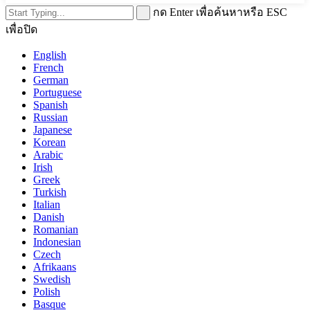
กด Enter เพื่อค้นหาหรือ ESC
เพื่อปิด
English
French
German
Portuguese
Spanish
Russian
Japanese
Korean
Arabic
Irish
Greek
Turkish
Italian
Danish
Romanian
Indonesian
Czech
Afrikaans
Swedish
Polish
Basque