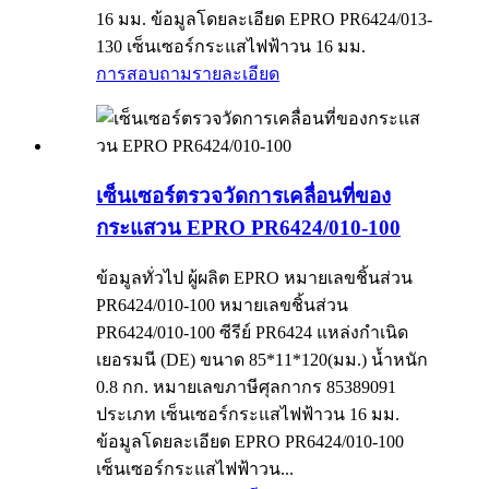
16 มม. ข้อมูลโดยละเอียด EPRO PR6424/013-
130 เซ็นเซอร์กระแสไฟฟ้าวน 16 มม.
การสอบถาม
รายละเอียด
เซ็นเซอร์ตรวจวัดการเคลื่อนที่ของ
กระแสวน EPRO PR6424/010-100
ข้อมูลทั่วไป ผู้ผลิต EPRO หมายเลขชิ้นส่วน
PR6424/010-100 หมายเลขชิ้นส่วน
PR6424/010-100 ซีรีย์ PR6424 แหล่งกำเนิด
เยอรมนี (DE) ขนาด 85*11*120(มม.) น้ำหนัก
0.8 กก. หมายเลขภาษีศุลกากร 85389091
ประเภท เซ็นเซอร์กระแสไฟฟ้าวน 16 มม.
ข้อมูลโดยละเอียด EPRO PR6424/010-100
เซ็นเซอร์กระแสไฟฟ้าวน...