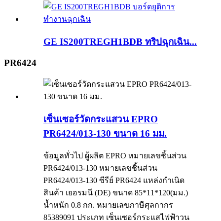
GE IS200TREGH1BDB ทริปฉุกเฉิน...
PR6424
เซ็นเซอร์วัดกระแสวน EPRO
PR6424/013-130 ขนาด 16 มม.
ข้อมูลทั่วไป ผู้ผลิต EPRO หมายเลขชิ้นส่วน
PR6424/013-130 หมายเลขชิ้นส่วน
PR6424/013-130 ซีรีย์ PR6424 แหล่งกำเนิด
สินค้า เยอรมนี (DE) ขนาด 85*11*120(มม.)
น้ำหนัก 0.8 กก. หมายเลขภาษีศุลกากร
85389091 ประเภท เซ็นเซอร์กระแสไฟฟ้าวน