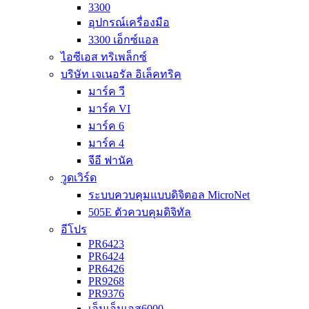
3300
อุปกรณ์เครื่องมือ
3300 เอ็กซ์แอล
ไอซีเอส ทริเพล็กซ์
บริษัท เจเนอรัล อิเล็คทริค
มาร์ค วี
มาร์ค VI
มาร์ค 6
มาร์ค 4
จีอี ฟานัค
วูดเวิร์ด
ระบบควบคุมแบบดิจิตอล MicroNet
505E ตัวควบคุมดิจิทัล
อีโปร
PR6423
PR6424
PR6426
PR9268
PR9376
เอ็มเอ็มเอส6000