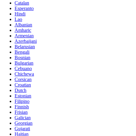
Catalan
Esperanto
Hindi
Lao
Albanian
Amharic
Armenian
Azerbaijani
Belarusian
Bengali
Bosnian
Bulgarian
Cebuano
Chichewa
Corsican
Croatian
Dutch
Estonian
Filipino
Finnish
Frisian
Galician
Georgian
Gujarati
Haitian