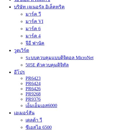
บริษัท เจเนอรัล อิเล็คทริค
มาร์ค วี
มาร์ค VI
มาร์ค 6
มาร์ค 4
จีอี ฟานัค
วูดเวิร์ด
ระบบควบคุมแบบดิจิตอล MicroNet
505E ตัวควบคุมดิจิทัล
อีโปร
PR6423
PR6424
PR6426
PR9268
PR9376
เอ็มเอ็มเอส6000
เอเมอร์สัน
เดลต้า วี
ซีเอสไอ 6500