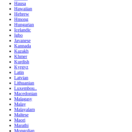
Hausa
Hawaiian
Hebrew
Hmong
Hungarian
Icelandic
Igbo
Javanese
Kannada
Kazakh
Khmer
Kurdish
Kyrgyz
Latin
Latvian
Lithuanian
Luxembou..
Macedonian
Malagasy
Malay
Malayalam
Maltese
Maori
Marathi
Mongolian