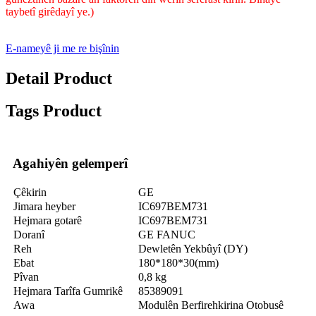
taybetî girêdayî ye.)
E-nameyê ji me re bişînin
Detail Product
Tags Product
Agahiyên gelemperî
Çêkirin
GE
Jimara heyber
IC697BEM731
Hejmara gotarê
IC697BEM731
Doranî
GE FANUC
Reh
Dewletên Yekbûyî (DY)
Ebat
180*180*30(mm)
Pîvan
0,8 kg
Hejmara Tarîfa Gumrikê
85389091
Awa
Modulên Berfirehkirina Otobusê