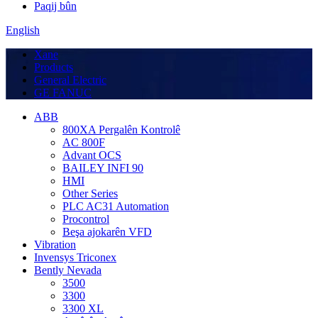
Paqij bûn
English
Xane
Products
General Electric
GE FANUC
ABB
800XA Pergalên Kontrolê
AC 800F
Advant OCS
BAILEY INFI 90
HMI
Other Series
PLC AC31 Automation
Procontrol
Beşa ajokarên VFD
Vibration
Invensys Triconex
Bently Nevada
3500
3300
3300 XL