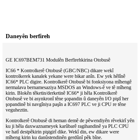
Daneyên berfireh
GE IC697BEM731 Modulên Berfirehkirina Otobusê
IC66 * Kontrolkerê Otobusê (GBC/NBC) dikare wekî
kontrolkerek kanalek yekane were bikar anîn. Ew yek hêlînê
IC66* PLC digire. Kontrolkerê Otobusê bi fonksiyona mîhengê
nermalava bernamesaziya MSDOS an Windows-ê ve tê mîheng
kirin. Blokên têketin/derketinê IC66* ji hêla Kontrolkerê
Otobusê ve bi asynkronî têne şopandin û daneyên I/O piştî her
şopandinê bi navgîniya paşîn a IC697 PLC ve ji CPU re têne
veguheztin.
Kontrolkerê Otobusê di heman demê de pêwendiyên rêvekirî yên
ku ji hêla daxwaznameyek karûbarê ragihandinê ya PLC CPU
ve hatî destpêkirin piştgirî dike. Wekî din, ew dikare were
mîheng kirin ku danûstendinên gerdûnî pêk bîne.