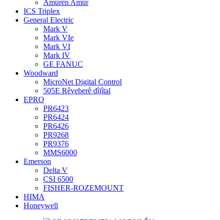
Amûrên Amûr
ICS Triplex
General Electric
Mark V
Mark VIe
Mark VI
Mark IV
GE FANUC
Woodward
MicroNet Digital Control
505E Rêveberê dîjîtal
EPRO
PR6423
PR6424
PR6426
PR9268
PR9376
MMS6000
Emerson
Delta V
CSI 6500
FISHER-ROZEMOUNT
HIMA
Honeywell