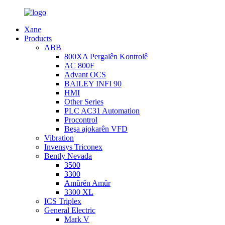
Xane
Products
ABB
800XA Pergalên Kontrolê
AC 800F
Advant OCS
BAILEY INFI 90
HMI
Other Series
PLC AC31 Automation
Procontrol
Beşa ajokarên VFD
Vibration
Invensys Triconex
Bently Nevada
3500
3300
Amûrên Amûr
3300 XL
ICS Triplex
General Electric
Mark V