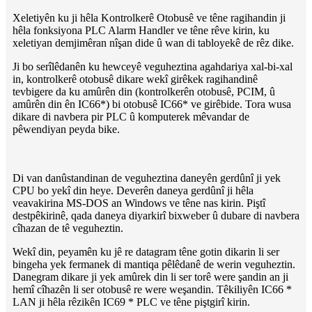
Xeletiyên ku ji hêla Kontrolkerê Otobusê ve têne ragihandin ji
hêla fonksiyona PLC Alarm Handler ve têne rêve kirin, ku
xeletiyan demjimêran nîşan dide û wan di tabloyekê de rêz dike.
Ji bo serîlêdanên ku hewceyê veguheztina agahdariya xal-bi-xal
in, kontrolkerê otobusê dikare wekî girêkek ragihandinê
tevbigere da ku amûrên din (kontrolkerên otobusê, PCIM, û
amûrên din ên IC66*) bi otobusê IC66* ve girêbide. Tora wusa
dikare di navbera pir PLC û komputerek mêvandar de
pêwendiyan peyda bike.
Di van danûstandinan de veguheztina daneyên gerdûnî ji yek
CPU bo yekî din heye. Deverên daneya gerdûnî ji hêla
veavakirina MS-DOS an Windows ve têne nas kirin. Piştî
destpêkirinê, qada daneya diyarkirî bixweber û dubare di navbera
cîhazan de tê veguheztin.
Wekî din, peyamên ku jê re datagram têne gotin dikarin li ser
bingeha yek fermanek di mantiqa pêlêdanê de werin veguheztin.
Danegram dikare ji yek amûrek din li ser torê were şandin an ji
hemî cîhazên li ser otobusê re were weşandin. Têkiliyên IC66 *
LAN ji hêla rêzikên IC69 * PLC ve têne piştgirî kirin.