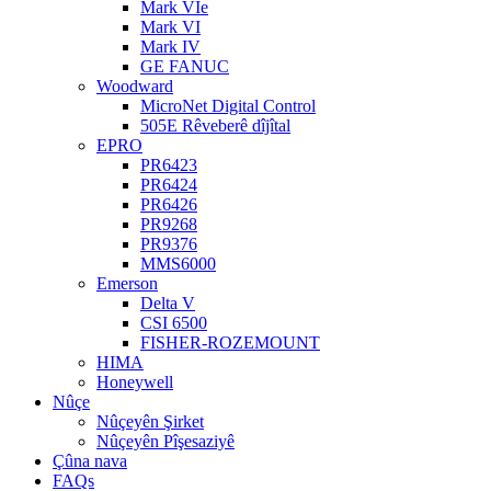
Mark VIe
Mark VI
Mark IV
GE FANUC
Woodward
MicroNet Digital Control
505E Rêveberê dîjîtal
EPRO
PR6423
PR6424
PR6426
PR9268
PR9376
MMS6000
Emerson
Delta V
CSI 6500
FISHER-ROZEMOUNT
HIMA
Honeywell
Nûçe
Nûçeyên Şirket
Nûçeyên Pîşesaziyê
Çûna nava
FAQs