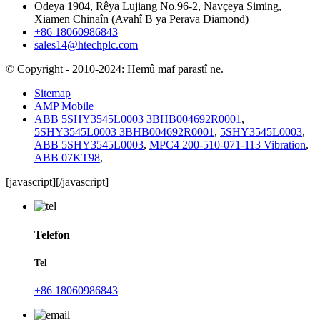
Odeya 1904, Rêya Lujiang No.96-2, Navçeya Siming,
Xiamen Chinaîn (Avahî B ya Perava Diamond)
+86 18060986843
sales14@htechplc.com
© Copyright - 2010-2024: Hemû maf parastî ne.
Sitemap
AMP Mobile
ABB 5SHY3545L0003 3BHB004692R0001
,
5SHY3545L0003 3BHB004692R0001
,
5SHY3545L0003
,
ABB 5SHY3545L0003
,
MPC4 200-510-071-113 Vibration
,
ABB 07KT98
,
[javascript]
[/javascript]
Telefon
Tel
+86 18060986843