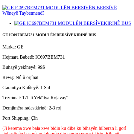
GE IC697BEM731 MODULÊN BERSÎVEKIRINÊ BUS
Marka: GE
Hejmara Babetê: IC697BEM731
Buhayê yekîneyê: 99$
Rewş: Nû û orjînal
Garantiya Kalîteyê: 1 Sal
Tezmînat: T/T û Yekîtiya Rojavayî
Demjimêra radestkirinê: 2-3 roj
Port Shipping: Çîn
(Ji kerema xwe bala xwe bidin ku dibe ku bihayên hilberan li gorî
guheztinên bazarê an faktorên din werin sererast kirin. Bihayê