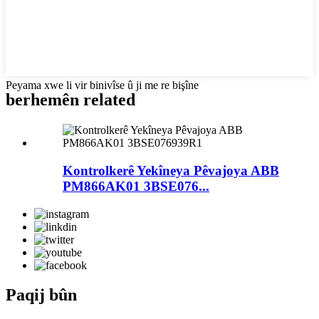
Peyama xwe li vir binivîse û ji me re bişîne
berhemên related
Kontrolkerê Yekîneya Pêvajoya ABB
PM866AK01 3BSE076...
Paqij bûn